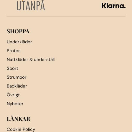
väljas
väljas
på
på
produktsidan
produktsidan
SHOPPA
Underkläder
Protes
Nattkläder & underställ
Sport
Strumpor
Badkläder
Övrigt
Nyheter
LÄNKAR
Cookie Policy