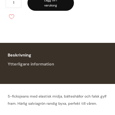
Hannah
Lägg till i
varukorg
Regular
XSL
-
Sage
stripe
mängd
Beskrivning
Ytterligare information
5-ficksjeans med elastisk midja, bälteshällor och falsk gylf
fram. Härlig salviagrön randig byxa, perfekt till våren.