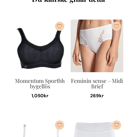
Momentum Sportbh
Feminin sense – Midi
bygellös
Brief
1,050
kr
269
kr
Den
Den
här
här
produkten
produkten
har
har
flera
flera