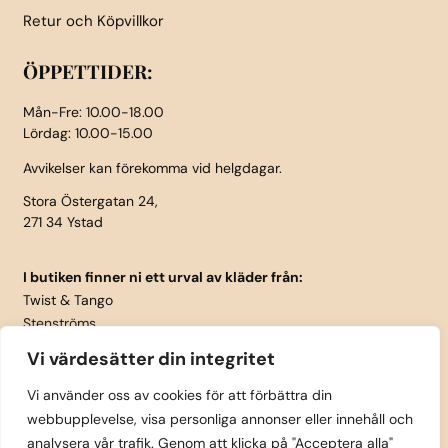
Retur och Köpvillkor
ÖPPETTIDER:
Mån-Fre: 10.00-18.00
Lördag: 10.00-15.00
Avvikelser kan förekomma vid helgdagar.
Stora Östergatan 24,
271 34 Ystad
I butiken finner ni ett urval av kläder från:
Twist & Tango
Stenströms
Part Two
Vi värdesätter din integritet
Isay
LauRie
Vi använder oss av cookies för att förbättra din
webbupplevelse, visa personliga annonser eller innehåll och
Rosemunde
analysera vår trafik. Genom att klicka på "Acceptera alla"