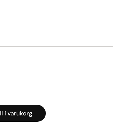
ga
rande
t
.
ll i varukorg