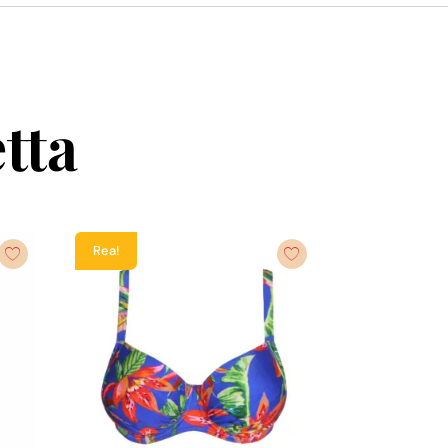
tta
Rea!