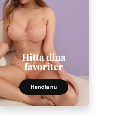
Hitta dina
favoriter
Handla nu