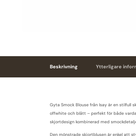
Beskrivning
Ytterligare info
Gyta Smock Blouse från Isay är en stilfull 
offwhite och blått – perfekt för både varda
skjortdesign kombinerad med smockdetalje
Den mönstrade skjortblusen är enkel att sty