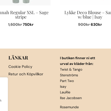
nah Regular XSL – Sage
Lykke Deco Blouse – S
stripe
w/blue | Isay
Det
Det
Det
Det
1,500
kr
750
kr
900
kr
630
kr
ursprungliga
nuvarande
ursprungli
nuva
Den
Den
priset
priset
priset
prise
här
här
var:
är:
var:
är:
produkten
produkten
1,500kr.
750kr.
900kr.
630k
har
har
flera
flera
LÄNKAR
I butiken finner ni ett
varianter.
varianter.
urval av kläder från:
Cookie Policy
De
De
Twist & Tango
Retur och Köpvillkor
Stenströms
olika
olika
Part Two
alternativen
alternativen
Isay
kan
kan
LauRie
väljas
väljas
Ilse Jacobsen
h
på
på
Rosemunde
produktsidan
produktsida