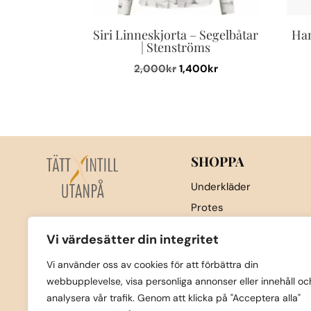
Siri Linneskjorta – Segelbåtar
Han
| Stenströms
Det
Det
2,000
kr
1,400
kr
ursprungliga
nuvarande
Den
priset
priset
här
var:
är:
produkten
2,000kr.
1,400kr.
har
flera
SHOPPA
varianter.
Underkläder
De
Protes
olika
Nattkläder & underställ
alternativen
Vi värdesätter din integritet
kan
Sport
Vi använder oss av cookies för att förbättra din
väljas
Strumpor
webbupplevelse, visa personliga annonser eller innehåll oc
på
Badkläder
analysera vår trafik. Genom att klicka på "Acceptera alla"
produktsidan