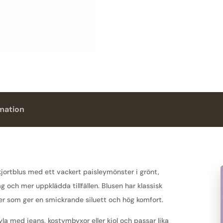
Green
Paisley
|
Isay
mängd
rmation
skjortblus med ett vackert paisleymönster i grönt,
g och mer uppklädda tillfällen. Blusen har klassisk
r som ger en smickrande siluett och hög komfort.
la med jeans, kostymbyxor eller kjol och passar lika