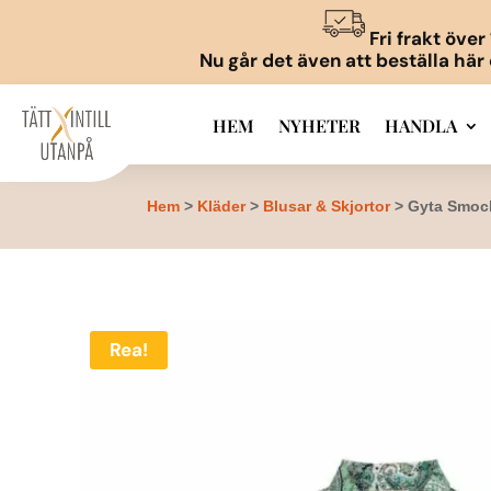
Fri frakt öve
Nu går det även att beställa här
HEM
NYHETER
HANDLA
Hem
>
Kläder
>
Blusar & Skjortor
> Gyta Smock
Rea!