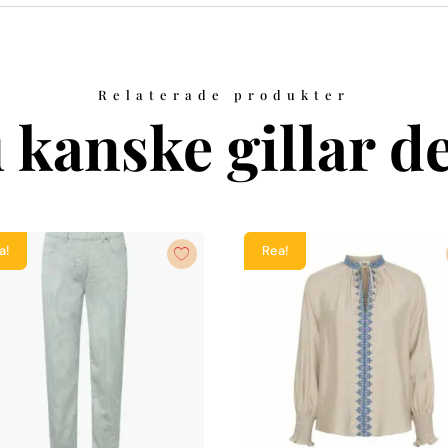
Relaterade produkter
 kanske gillar de
a!
Rea!