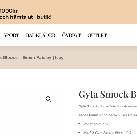
r 1000kr
 och hämta ut i butik!
SPORT
BADKLÄDER
ÖVRIGT
OUTLET
 Blouse – Green Paisley | Isay
Gyta Smock Bl
Gyta Smock Blouse från Isay är en ele
ger en feminin och bekväm passform
Varumärke: Isay
Modell: Gyta Smock Blouse100