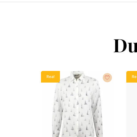
Du
Rea!
Re