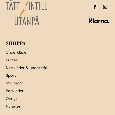
olika
alternativen
alternativen
kan
kan
väljas
väljas
på
på
produktsidan
produktsidan
SHOPPA
Underkläder
Protes
Nattkläder & underställ
Sport
Strumpor
Badkläder
Övrigt
Nyheter