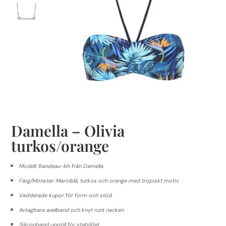
Damella – Olivia
turkos/orange
Modell: Bandeau-bh från Damella
Färg/Mönster: Marinblå, turkos och orange med tropiskt motiv
Vadderade kupor för form och stöd
Avtagbara axelband och knyt runt nacken
Siliconband upptill för stabilitet