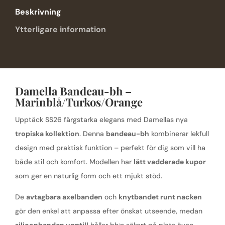
Beskrivning
Ytterligare information
Damella Bandeau-bh –
Marinblå/Turkos/Orange
Upptäck SS26 färgstarka elegans med Damellas nya
tropiska kollektion
. Denna
bandeau-bh
kombinerar lekfull
design med praktisk funktion – perfekt för dig som vill ha
både stil och komfort. Modellen har
lätt vadderade kupor
som ger en naturlig form och ett mjukt stöd.
De
avtagbara axelbanden
och
knytbandet runt nacken
gör den enkel att anpassa efter önskat utseende, medan
siliconbanden upptill
håller bh:n säkert på plats även