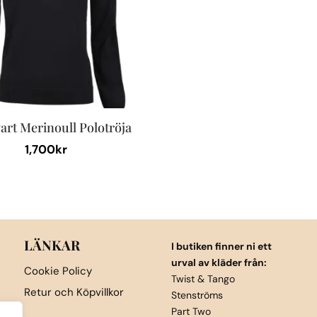
alternativen
kan
väljas
på
produktsidan
vart Merinoull Polotröja
1,700
kr
LÄNKAR
I butiken finner ni ett
urval av kläder från:
Cookie Policy
Twist & Tango
Retur och Köpvillkor
Stenströms
Part Two
en