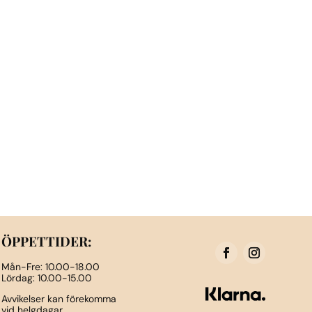
alternativen
kan
väljas
på
produktsidan
ÖPPETTIDER:
Mån-Fre: 10.00-18.00
Lördag: 10.00-15.00
Avvikelser kan förekomma
vid helgdagar.