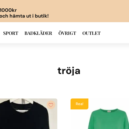
r 1000kr
 och hämta ut i butik!
SPORT
BADKLÄDER
ÖVRIGT
OUTLET
tröja
Rea!