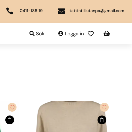


0411-188 19
tattintill.utanpa@gmail.com

Sök
Logga in
