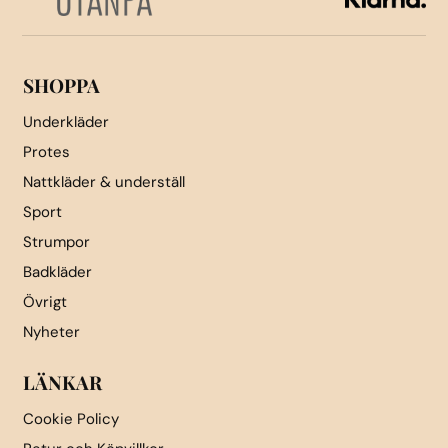
på
på
produktsidan
produktsidan
SHOPPA
Underkläder
Protes
Nattkläder & underställ
Sport
Strumpor
Badkläder
Övrigt
Nyheter
LÄNKAR
Cookie Policy