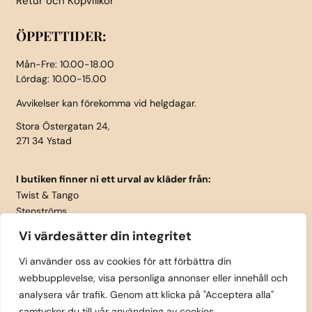
Retur och Köpvillkor
ÖPPETTIDER:
Mån-Fre: 10.00-18.00
Lördag: 10.00-15.00
Avvikelser kan förekomma vid helgdagar.
Stora Östergatan 24,
271 34 Ystad
I butiken finner ni ett urval av kläder från:
Twist & Tango
Stenströms
Part Two
Vi värdesätter din integritet
Isay
LauRie
Vi använder oss av cookies för att förbättra din
webbupplevelse, visa personliga annonser eller innehåll och
Rosemunde
analysera vår trafik. Genom att klicka på "Acceptera alla"
Skärp från Vanzetti
samtycker du till vår användning av cookies.