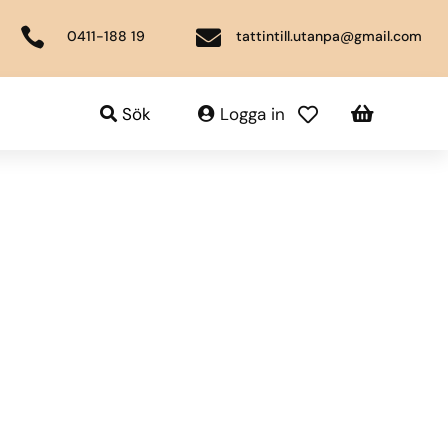


0411-188 19
tattintill.utanpa@gmail.com

Sök
Logga in
