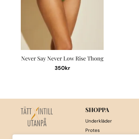
Never Say Never Low Rise Thong
350
kr
Den
här
produkten
har
flera
SHOPPA
varianter.
Underkläder
De
Protes
olika