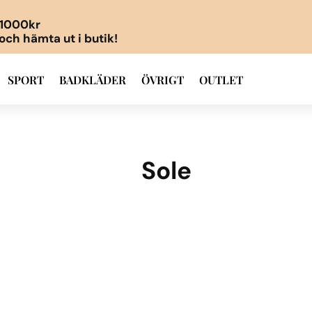
r 1000kr
 och hämta ut i butik!
SPORT
BADKLÄDER
ÖVRIGT
OUTLET
Sole