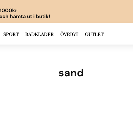
r 1000kr
 och hämta ut i butik!
SPORT
BADKLÄDER
ÖVRIGT
OUTLET
sand