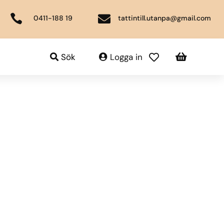


0411-188 19
tattintill.utanpa@gmail.com

Sök
Logga in
