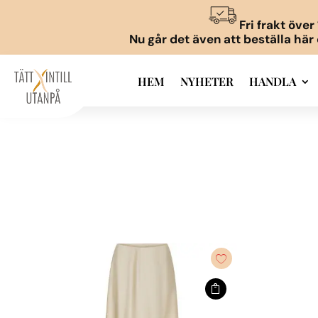
Fri frakt öve
Nu går det även att beställa här
HEM
NYHETER
HANDLA