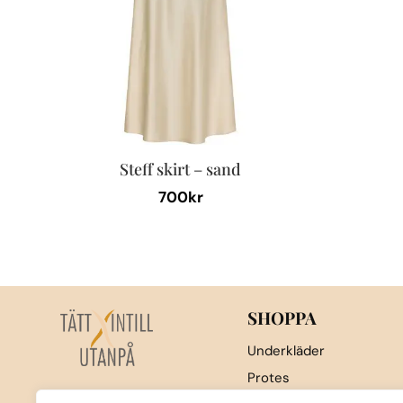
Steff skirt – sand
700
kr
Den
här
produkten
har
flera
SHOPPA
varianter.
Underkläder
De
Protes
olika