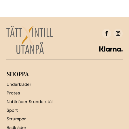
flera
varianter.
De
olika
alternativen
kan
väljas
på
produktsidan
SHOPPA
Underkläder
Protes
Nattkläder & underställ
Sport
Strumpor
Badkläder