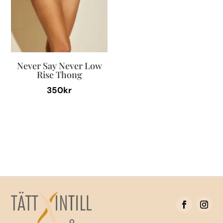
Never Say Never Low
Rise Thong
350
kr
Den
här
produkten
har
flera
varianter.
De
olika
alternativen
kan