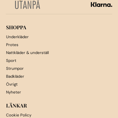
väljas
på
produktsidan
SHOPPA
Underkläder
Protes
Nattkläder & underställ
Sport
Strumpor
Badkläder
Övrigt
Nyheter
LÄNKAR
Cookie Policy