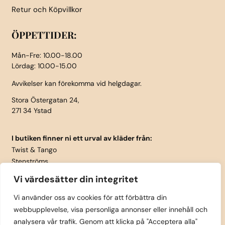
Retur och Köpvillkor
ÖPPETTIDER:
Mån-Fre: 10.00-18.00
Lördag: 10.00-15.00
Avvikelser kan förekomma vid helgdagar.
Stora Östergatan 24,
271 34 Ystad
I butiken finner ni ett urval av kläder från:
Twist & Tango
Stenströms
Part Two
Vi värdesätter din integritet
Isay
LauRie
Vi använder oss av cookies för att förbättra din
webbupplevelse, visa personliga annonser eller innehåll och
Rosemunde
analysera vår trafik. Genom att klicka på "Acceptera alla"