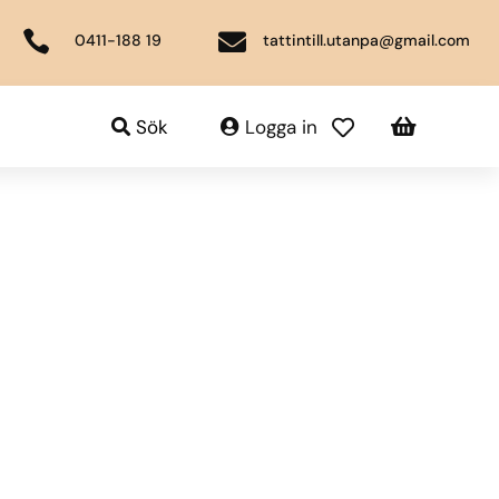


0411-188 19
tattintill.utanpa@gmail.com

Sök
Logga in
