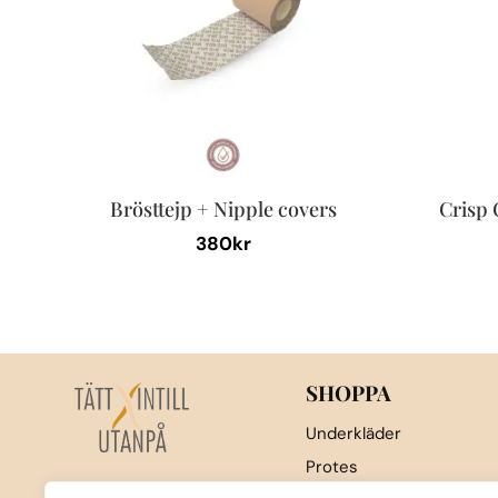
Brösttejp + Nipple covers
Crisp
380
kr
SHOPPA
Underkläder
Protes