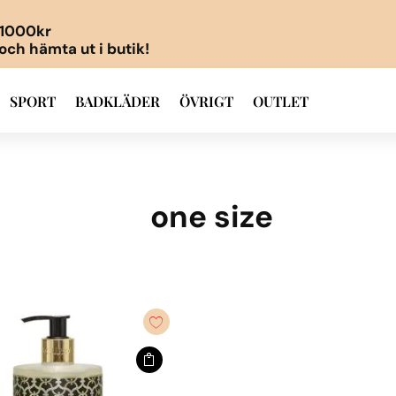
r 1000kr
 och hämta ut i butik!
SPORT
BADKLÄDER
ÖVRIGT
OUTLET
one size