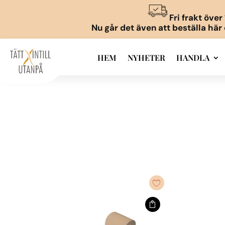
Fri frakt öve
Nu går det även att beställa här
HEM
NYHETER
HANDLA