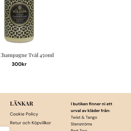
 Champagne Tvål 450ml
300
kr
LÄNKAR
I butiken finner ni ett
urval av kläder från:
Cookie Policy
Twist & Tango
Retur och Köpvillkor
Stenströms
Part Two