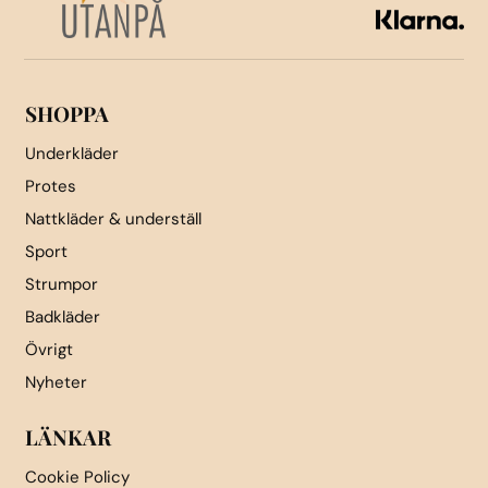
väljas
på
produktsidan
SHOPPA
Underkläder
Protes
Nattkläder & underställ
Sport
Strumpor
Badkläder
Övrigt
Nyheter
LÄNKAR
Cookie Policy