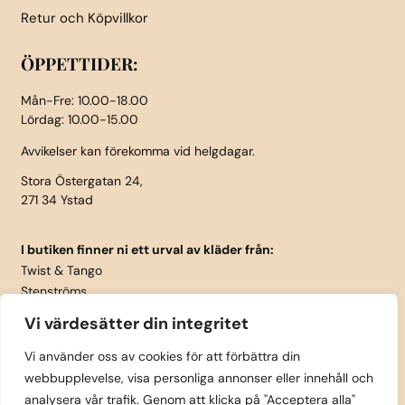
Retur och Köpvillkor
ÖPPETTIDER:
Mån-Fre: 10.00-18.00
Lördag: 10.00-15.00
Avvikelser kan förekomma vid helgdagar.
Stora Östergatan 24,
271 34 Ystad
I butiken finner ni ett urval av kläder från:
Twist & Tango
Stenströms
Part Two
Vi värdesätter din integritet
Isay
LauRie
Vi använder oss av cookies för att förbättra din
webbupplevelse, visa personliga annonser eller innehåll och
Rosemunde
analysera vår trafik. Genom att klicka på "Acceptera alla"