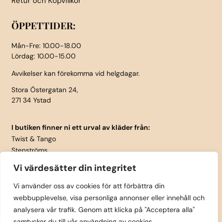
Retur och Köpvillkor
ÖPPETTIDER:
Mån-Fre: 10.00-18.00
Lördag: 10.00-15.00
Avvikelser kan förekomma vid helgdagar.
Stora Östergatan 24,
271 34 Ystad
I butiken finner ni ett urval av kläder från:
Twist & Tango
Stenströms
Part Two
Vi värdesätter din integritet
Isay
LauRie
Vi använder oss av cookies för att förbättra din
webbupplevelse, visa personliga annonser eller innehåll och
Rosemunde
analysera vår trafik. Genom att klicka på "Acceptera alla"
Skärp från Vanzetti
samtycker du till vår användning av cookies.