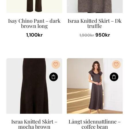
på
produktsidan
Isay Chino Pant – dark
Israa Knitted Skirt – Dk
brown long
truffle
Det
Det
1,100
kr
950
kr
1,900
kr
ursprungliga
nuvara
Den
Den
priset
priset
här
här
var:
är:
produkten
produkten
1,900kr.
950kr.
har
har
flera
flera
varianter.
varianter.
De
De
olika
olika
alternativen
alternativen
kan
kan
väljas
väljas
Israa Knitted Skirt –
Långt sidennattlinne –
på
på
mocha brown
coffee bean