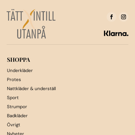
De
olika
alternativen
kan
väljas
på
produktsidan
SHOPPA
Underkläder
Protes
Nattkläder & underställ
Sport
Strumpor
Badkläder
Övrigt
Nyheter