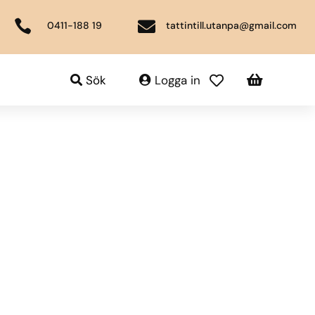


0411-188 19
tattintill.utanpa@gmail.com

Sök
Logga in
