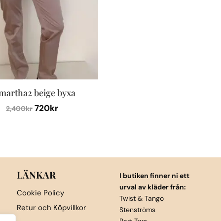
martha2 beige byxa
Det
Det
720
kr
2,400
kr
ursprungliga
nuvarande
priset
priset
var:
är:
2,400kr.
720kr.
LÄNKAR
I butiken finner ni ett
urval av kläder från:
Cookie Policy
Twist & Tango
Retur och Köpvillkor
Stenströms