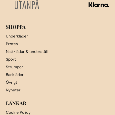
väljas
väljas
på
på
produktsidan
produktsidan
SHOPPA
Underkläder
Protes
Nattkläder & underställ
Sport
Strumpor
Badkläder
Övrigt
Nyheter
LÄNKAR
Cookie Policy