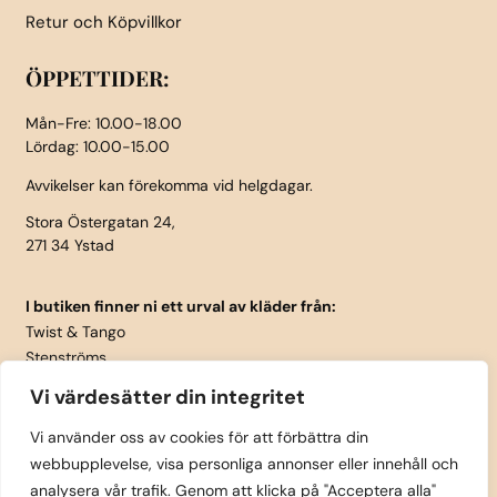
Retur och Köpvillkor
ÖPPETTIDER:
Mån-Fre: 10.00-18.00
Lördag: 10.00-15.00
Avvikelser kan förekomma vid helgdagar.
Stora Östergatan 24,
271 34 Ystad
I butiken finner ni ett urval av kläder från:
Twist & Tango
Stenströms
Part Two
Vi värdesätter din integritet
Isay
LauRie
Vi använder oss av cookies för att förbättra din
webbupplevelse, visa personliga annonser eller innehåll och
Rosemunde
analysera vår trafik. Genom att klicka på "Acceptera alla"