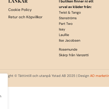
LÄNKAR
I butiken finner ni ett
urval av kläder från:
Cookie Policy
Twist & Tango
Retur och Köpvillkor
Stenströms
Part Two
Isay
LauRie
Ilse Jacobsen
Rosemunde
Skärp från Vanzetti
opyright © Tättintill och utanpå Ystad AB 2025 | Design
AO marketi
h