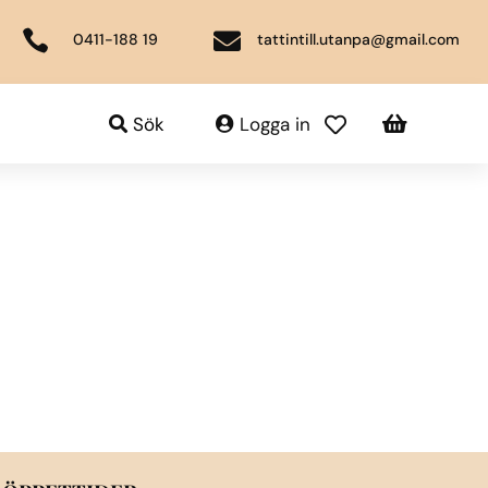


0411-188 19
tattintill.utanpa@gmail.com

Sök
Logga in
